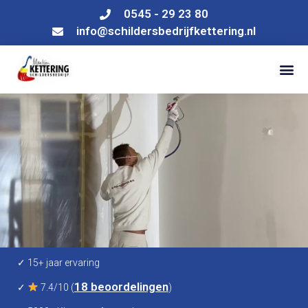
0545 - 29 23 80
info@schildersbedrijfkettering.nl
✓ 15+ jaar ervaring
18 beoordelingen
✓
7.4/10 (
)