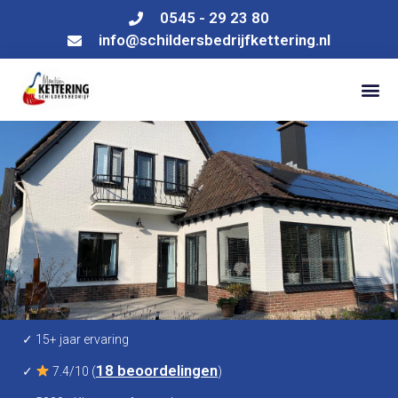
0545 - 29 23 80
info@schildersbedrijfkettering.nl
✓ 15+ jaar ervaring
18 beoordelingen
✓
7.4/10 (
)