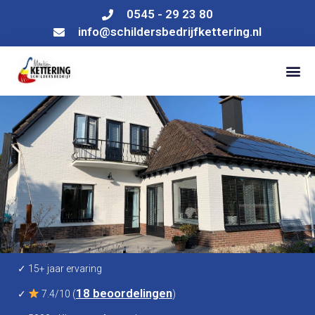
0545 - 29 23 80
info@schildersbedrijfkettering.nl
✓ 15+ jaar ervaring
18 beoordelingen
✓
7.4/10 (
)