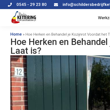
0545 - 29 23 80
info@schildersbedrijfket
Werkz
Home
»
Hoe Herken en Behandel je Kozijnrot Voordat het T
Hoe Herken en Behandel j
Laat is?