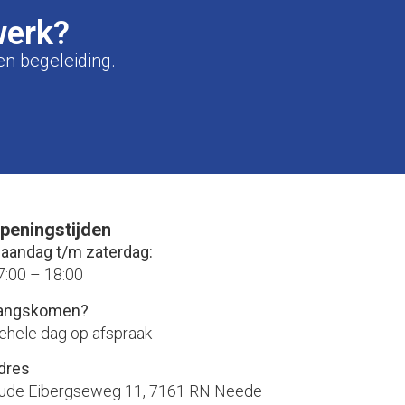
werk?
en begeleiding.
peningstijden
aandag t/m zaterdag:
7:00 – 18:00
angskomen?
ehele dag op afspraak
dres
ude Eibergseweg 11, 7161 RN Neede