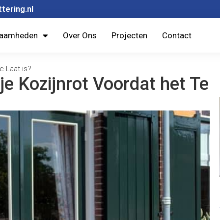
tering.nl
aamheden
Over Ons
Projecten
Contact
e Laat is?
e Kozijnrot Voordat het Te