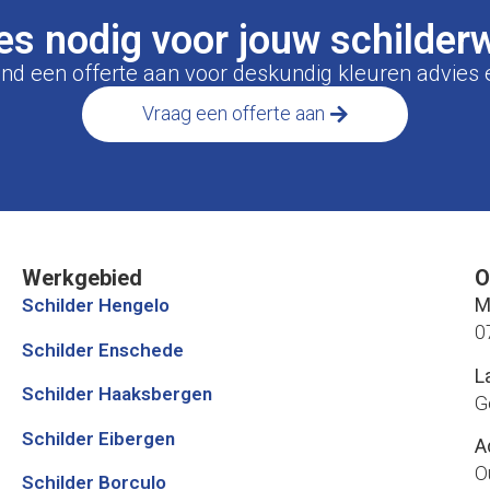
es nodig voor jouw schilder
vend een offerte aan voor deskundig kleuren advies 
Vraag een offerte aan
Werkgebied
O
M
Schilder Hengelo
0
Schilder Enschede
L
Schilder Haaksbergen
G
Schilder Eibergen
A
O
Schilder Borculo