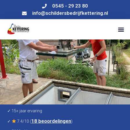
0545 - 29 23 80
info@schildersbedrijfkettering.nl
✓ 15+ jaar ervaring
18 beoordelingen
✓
7.4/10 (
)