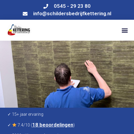
0545 - 29 23 80
info@schildersbedrijfkettering.nl
✓ 15+ jaar ervaring
18 beoordelingen
✓
7.4/10 (
)